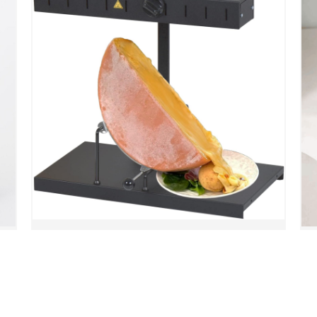
APPAREIL A RACLETTE *ORIGINAL*
ALPAGE ® SIGNATURES 230V-850W
1
DEMI FROMAGE FABRICATION
FRANCAISE L46 x P26,5 x H40cm
203,50
€