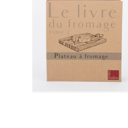
EL N°117
COFFRET LIVRE DES FROMAGES AVEC
UNE PLANCHE A DECOUPE EN BOIS + 
COUTEAU A FROMAGE
20,70
€