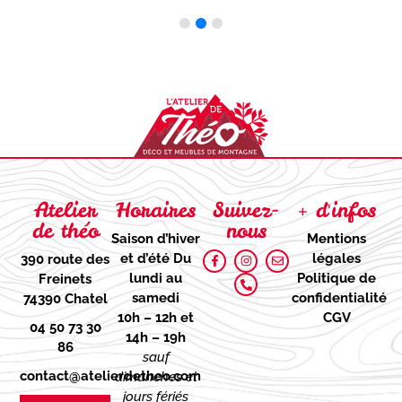
Atelier
Horaires
Suivez-
+ d'infos
de théo
nous
Saison d’hiver
Mentions
et d’été
Du
légales
390 route des
lundi au
Politique de
Freinets
samedi
confidentialité
74390 Chatel
10h – 12h et
CGV
04 50 73 30
14h – 19h
86
sauf
contact@atelierdetheo.com
dimanches et
jours fériés