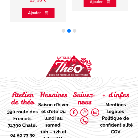
Ajouter
Ajouter
Atelier
Horaires
Suivez-
+ d'infos
de théo
nous
Saison d’hiver
Mentions
et d’été
Du
légales
390 route des
lundi au
Politique de
Freinets
samedi
confidentialité
74390 Chatel
10h – 12h et
CGV
04 50 73 30