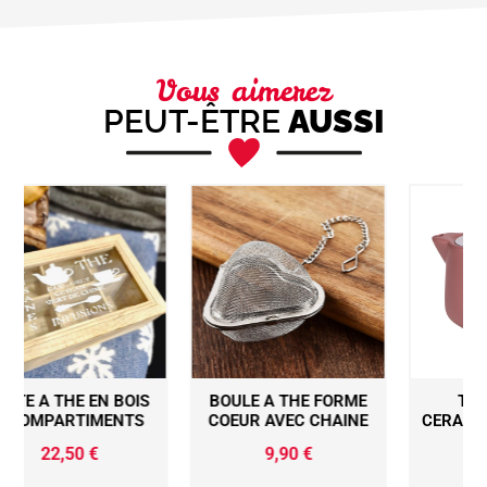
Vous aimerez
PEUT-ÊTRE
AUSSI
S
BOULE A THE FORME
THEIERE UNO
COEUR AVEC CHAINE
CERAMIQUE ROSE 0,9L
9,90
€
27,90
€