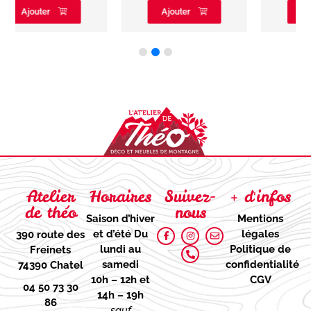
Ajouter
Ajouter
Atelier
Horaires
Suivez-
+ d'infos
de théo
nous
Saison d’hiver
Mentions
et d’été
Du
légales
390 route des
lundi au
Politique de
Freinets
samedi
confidentialité
74390 Chatel
10h – 12h et
CGV
04 50 73 30
14h – 19h
86
sauf