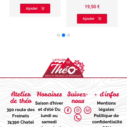
19,50
€
Ajouter
Ajouter
Atelier
Horaires
Suivez-
+ d'infos
de théo
nous
Saison d’hiver
Mentions
et d’été
Du
légales
390 route des
lundi au
Politique de
Freinets
samedi
confidentialité
74390 Chatel