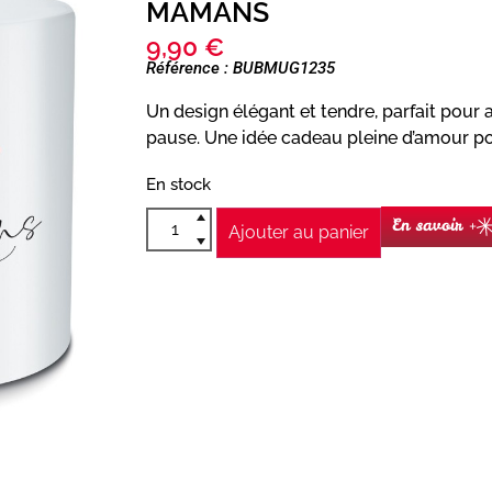
MAMANS
9,90
€
Référence : BUBMUG1235
Un design élégant et tendre, parfait po
pause. Une idée cadeau pleine d’amour pou
En stock
En savoir +
Ajouter au panier