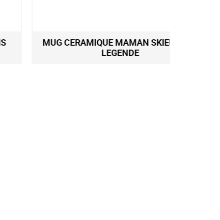
MUG CERAMIQUE MAMAN SKIEUSE DE
TORCH
LEGENDE
9,90
€
Ajouter