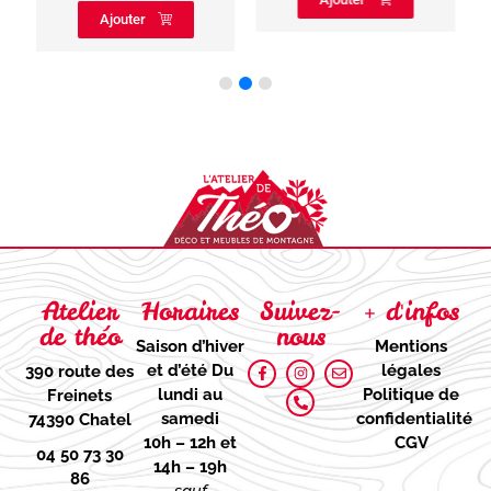
Ajouter
Atelier
Horaires
Suivez-
+ d'infos
de théo
nous
Saison d’hiver
Mentions
et d’été
Du
légales
390 route des
lundi au
Politique de
Freinets
samedi
confidentialité
74390 Chatel
10h – 12h et
CGV
04 50 73 30
14h – 19h
86
sauf