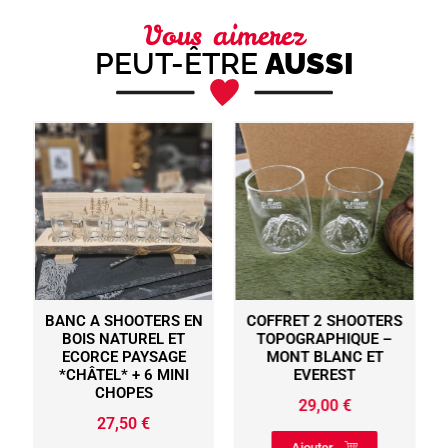
Vous aimerez
PEUT-ÊTRE
AUSSI
BANC A SHOOTERS EN
COFFRET 2 SHOOTERS
BOIS NATUREL ET
TOPOGRAPHIQUE –
ECORCE PAYSAGE
MONT BLANC ET
*CHÂTEL* + 6 MINI
EVEREST
CHOPES
29,00
€
27,50
€
Ajouter