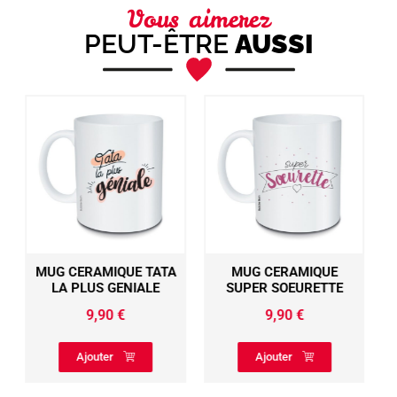
Vous aimerez
PEUT-ÊTRE
AUSSI
 TATA
MUG CERAMIQUE
SHOOTER CHUPITO
ALE
SUPER SOEURETTE
BOUCHE ELARGIE
4,5CL POP UP
9,90
€
TELECABINE ROUGE
BLACKPEUF
Ajouter
6,20
€