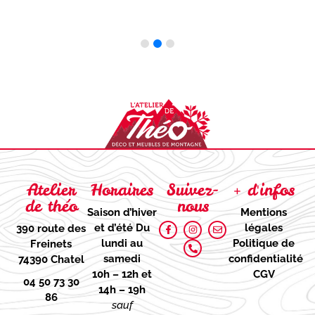
Ajouter
Atelier
Horaires
Suivez-
+ d'infos
de théo
nous
Saison d’hiver
Mentions
et d’été
Du
légales
390 route des
lundi au
Politique de
Freinets
samedi
confidentialité
74390 Chatel
10h – 12h et
CGV
04 50 73 30
14h – 19h
86
sauf