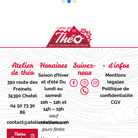
Atelier
Horaires
Suivez-
+ d'infos
de théo
nous
Saison d’hiver
Mentions
et d’été
Du
légales
390 route des
lundi au
Politique de
Freinets
samedi
confidentialité
74390 Chatel
10h – 12h et
CGV
04 50 73 30
14h – 19h
86
sauf
contact@atelierdetheo.com
dimanches et
jours fériés
Notre