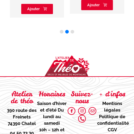
Ajouter
Ajouter
Atelier
Horaires
Suivez-
+ d'infos
de théo
nous
Saison d’hiver
Mentions
et d’été
Du
légales
390 route des
lundi au
Politique de
Freinets
samedi
confidentialité
74390 Chatel
10h – 12h et
CGV
04 50 73 30