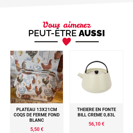
Vous aimerez
PEUT-ÊTRE
AUSSI
N
PLATEAU 13X21CM
THEIERE EN FONTE
S
COQS DE FERME FOND
BILL CREME 0,83L
BLANC
56,10
€
5,50
€