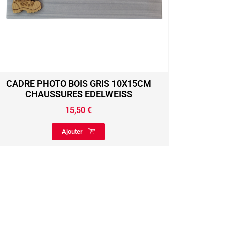
CADRE PHOTO BOIS GRIS 10X15CM
CHAUSSURES EDELWEISS
15,50
€
Ajouter
THERM
DECOU