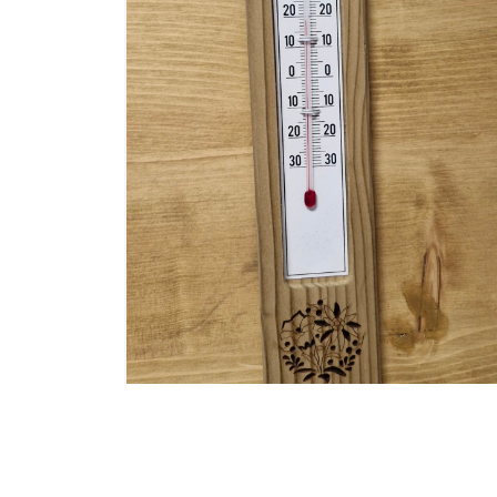
0X15CM
SS
THERMOMETRE EN BOIS NATUREL
DECOUPE GENTIANE EDELWEISS GM