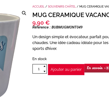
ACCUEIL
/
SOUVENIRS CHÂTEL
/ MUG CERAMIQUE VAC
MUG CERAMIQUE VACANCE
9,90
€
Référence : BUBMUGMONT049
Un design simple et évocateur, parfait p
chaudes. Une idée cadeau idéale pour le
sports d’hiver.
En stock
En savoir +
Ajouter au panier