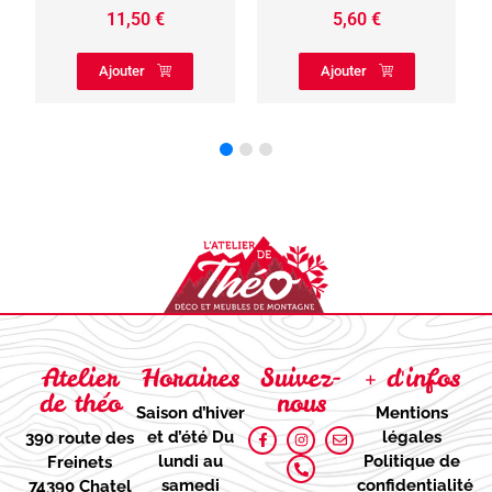
11,50
€
5,60
€
Ajouter
Ajouter
Atelier
Horaires
Suivez-
+ d'infos
de théo
nous
Saison d’hiver
Mentions
et d’été
Du
légales
390 route des
lundi au
Politique de
Freinets
samedi
confidentialité
74390 Chatel