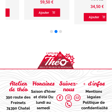
59,50
€
34,50
€
Ajouter
Ajouter
Atelier
Horaires
Suivez-
+ d'infos
de théo
nous
Saison d’hiver
Mentions
et d’été
Du
légales
390 route des
lundi au
Politique de
Freinets
samedi
confidentialité
74390 Chatel