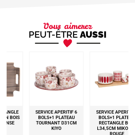
Vous aimerez
PEUT-ÊTRE
AUSSI
SERVICE APERITIF 6
SERVICE APERITIF 4
S
BOLS+1 PLATEAU
BOLS+1 PLATEAU
TOURNANT D31CM
RECTANGLE BOIS
KIYO
L34,5CM MIKONOS
ROUGE