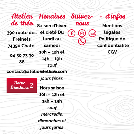
Atelier
Horaires
Suivez-
+ d'infos
de théo
nous
Saison d’hiver
Mentions
et d’été
Du
légales
390 route des
lundi au
Politique de
Freinets
samedi
confidentialité
74390 Chatel
10h – 12h et
CGV
04 50 73 30
14h – 19h
86
sauf
contact@atelierdetheo.com
dimanches et
jours fériés
Notre
Brochure
Hors saison
10h – 12h et
15h – 19h
sauf
mercredis,
dimanches et
jours fériés