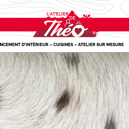
NCEMENT D’INTÉRIEUR – CUISINES – ATELIER SUR MESURE