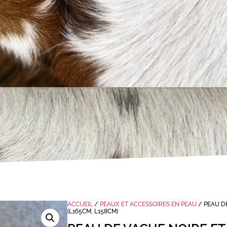
ACCUEIL
/
PEAUX ET ACCESSOIRES EN PEAU
/ PEAU DE
(L165CM, L158CM)