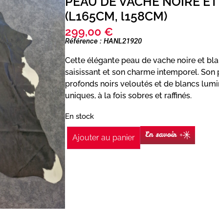
PEAU DE VACHE NOIRE ET
(L165CM, l158CM)
299,00
€
Référence : HANL21920
Cette élégante peau de vache noire et bla
saisissant et son charme intemporel. Son 
profonds noirs veloutés et de blancs lumi
uniques, à la fois sobres et raffinés.
En stock
En savoir +
Ajouter au panier