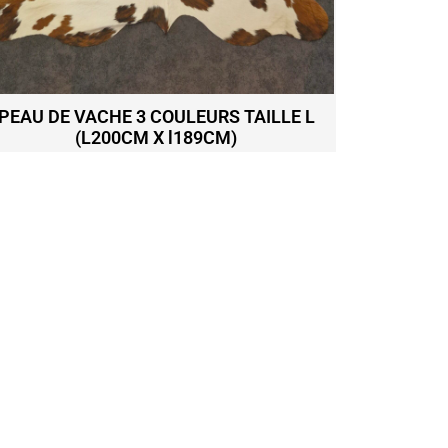
PEAU DE VACHE 3 COULEURS TAILLE L
DESSOU
(L200CM X l189CM)
DANS 
349,00
€
Ajouter