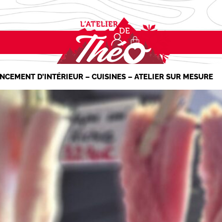
NCEMENT D’INTÉRIEUR – CUISINES – ATELIER SUR MESURE