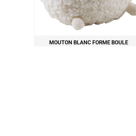
8CM
MOUTON BLANC FORME BOULE
D20CM
19,60
€
Ajouter