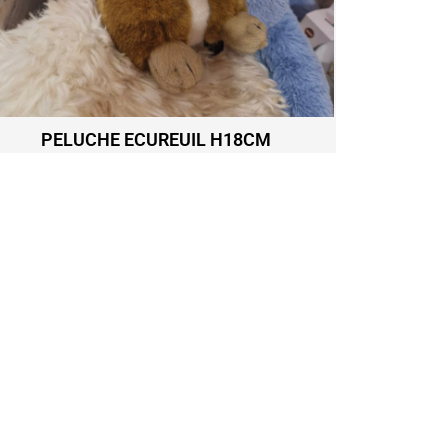
PELUCHE ECUREUIL H18CM
MOU
27,80
€
Ajouter