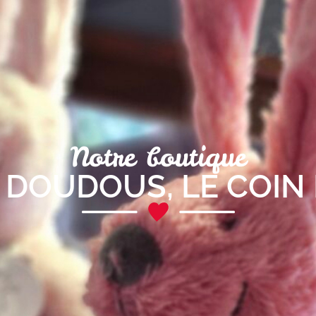
Notre boutique
T DOUDOUS
,
LE COIN