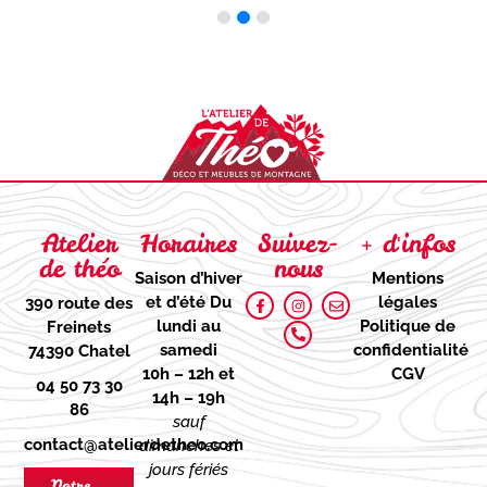
Atelier
Horaires
Suivez-
+ d'infos
de théo
nous
Saison d’hiver
Mentions
et d’été
Du
légales
390 route des
lundi au
Politique de
Freinets
samedi
confidentialité
74390 Chatel
10h – 12h et
CGV
04 50 73 30
14h – 19h
86
sauf
contact@atelierdetheo.com
dimanches et
jours fériés
Notre