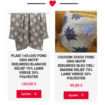
PLAID 145×200 FOND
COUSSIN 50X50 FOND
GRIS MOTIF
GRIS MOTIF
EDELWEISS BLANCHE
EDELWEISS BLEU CIEL/
RELIEF 70% LAINE
MARINE RELIEF 70%
VIERGE 30%
LAINE VIERGE 30%
POLYESTER
POLYESTER
169,00
€
99,00
€
Ajouter
Ajouter