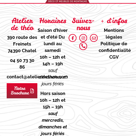
Atelier
Horaires
Suivez-
+ d'infos
de théo
nous
Saison d’hiver
Mentions
et d’été
Du
légales
390 route des
lundi au
Politique de
Freinets
samedi
confidentialité
74390 Chatel
10h – 12h et
CGV
04 50 73 30
14h – 19h
86
sauf
contact@atelierdetheo.com
dimanches et
jours fériés
Notre
Brochure
Hors saison
10h – 12h et
15h – 19h
sauf
mercredis,
dimanches et
jours fériés