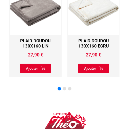
DOUDOU
PLAID DOUDOU
COUSSIN 45X45
0 LIN
130X160 ECRU
COEUR DE LA VAL
ROUGE POLAIR
90
€
27,90
€
29,90
€
r
Ajouter
Ajouter