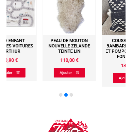
PEAU DE MOUTON
COUSSIN 40X40
S
NOUVELLE ZELANDE
BAMBARI TRIANGLES
TEINTE LIN
ET POMPONS BLANCS
FOND NOIR
110,00
€
13,90
€
Ajouter
Ajouter