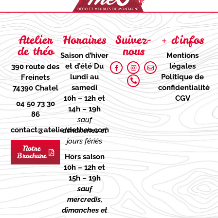
Atelier
Horaires
Suivez-
+ d'infos
de théo
nous
Saison d’hiver
Mentions
et d’été
Du
légales
390 route des
lundi au
Politique de
Freinets
samedi
confidentialité
74390 Chatel
10h – 12h et
CGV
04 50 73 30
14h – 19h
86
sauf
contact@atelierdetheo.com
dimanches et
jours fériés
Notre
Brochure
Hors saison
10h – 12h et
15h – 19h
sauf
mercredis,
dimanches et