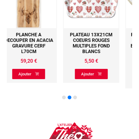
PLATEAU 13X21CM
PLATEAU EN BOIS DE
IA
COEURS ROUGES
MANGUIER RESINE
MULTIPLES FOND
BLANCHE CERF AVEC
BLANCS
POIGNEES
51X35CMCM
5,50
€
49,90
€
Ajouter
Ajouter