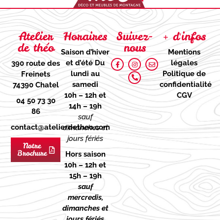
Atelier
Horaires
Suivez-
+ d'infos
de théo
nous
Saison d’hiver
Mentions
et d’été
Du
légales
390 route des
lundi au
Politique de
Freinets
samedi
confidentialité
74390 Chatel
10h – 12h et
CGV
04 50 73 30
14h – 19h
86
sauf
contact@atelierdetheo.com
dimanches et
jours fériés
Notre
Brochure
Hors saison
10h – 12h et
15h – 19h
sauf
mercredis,
dimanches et
jours fériés