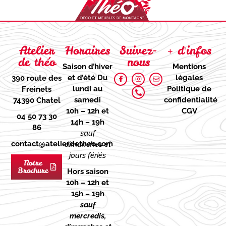
Atelier
Horaires
Suivez-
+ d'infos
de théo
nous
Saison d’hiver
Mentions
et d’été
Du
légales
390 route des
lundi au
Politique de
Freinets
samedi
confidentialité
74390 Chatel
10h – 12h et
CGV
04 50 73 30
14h – 19h
86
sauf
contact@atelierdetheo.com
dimanches et
jours fériés
Notre
Brochure
Hors saison
10h – 12h et
15h – 19h
sauf
mercredis,