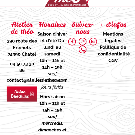
Atelier
Horaires
Suivez-
+ d'infos
de théo
nous
Saison d’hiver
Mentions
et d’été
Du
légales
390 route des
lundi au
Politique de
Freinets
samedi
confidentialité
74390 Chatel
10h – 12h et
CGV
04 50 73 30
14h – 19h
86
sauf
contact@atelierdetheo.com
dimanches et
jours fériés
Notre
Brochure
Hors saison
10h – 12h et
15h – 19h
sauf
mercredis,
dimanches et