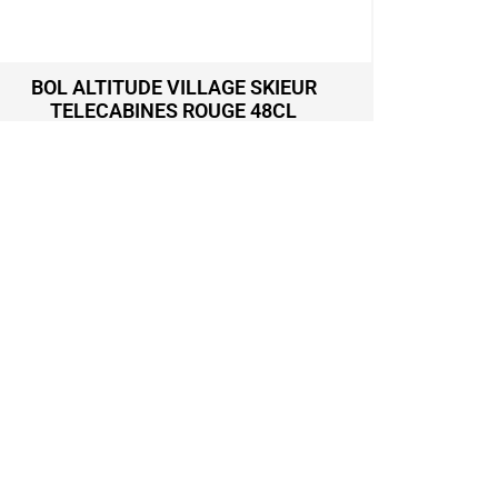
BOL ALTITUDE VILLAGE SKIEUR
MUG CE
TELECABINES ROUGE 48CL
8,99
€
Ajouter