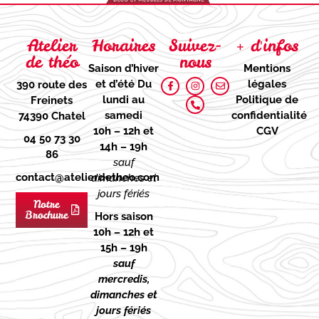
Atelier
Horaires
Suivez-
+ d'infos
de théo
nous
Saison d’hiver
Mentions
et d’été
Du
légales
390 route des
lundi au
Politique de
Freinets
samedi
confidentialité
74390 Chatel
10h – 12h et
CGV
04 50 73 30
14h – 19h
86
sauf
contact@atelierdetheo.com
dimanches et
jours fériés
Notre
Brochure
Hors saison
10h – 12h et
15h – 19h
sauf
mercredis,
dimanches et
jours fériés