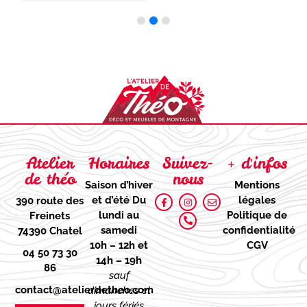
Atelier
Horaires
Suivez-
+ d'infos
de théo
nous
Saison d’hiver
Mentions
et d’été
Du
légales
390 route des
lundi au
Politique de
Freinets
samedi
confidentialité
74390 Chatel
10h – 12h et
CGV
04 50 73 30
14h – 19h
86
sauf
contact@atelierdetheo.com
dimanches et
jours fériés