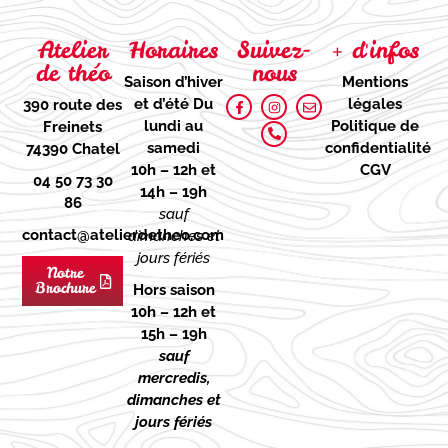
Atelier
Horaires
Suivez-
+ d'infos
de théo
nous
Saison d’hiver
Mentions
et d’été
Du
légales
390 route des
lundi au
Politique de
Freinets
samedi
confidentialité
74390 Chatel
10h – 12h et
CGV
04 50 73 30
14h – 19h
86
sauf
contact@atelierdetheo.com
dimanches et
jours fériés
Notre
Brochure
Hors saison
10h – 12h et
15h – 19h
sauf
mercredis,
dimanches et
jours fériés