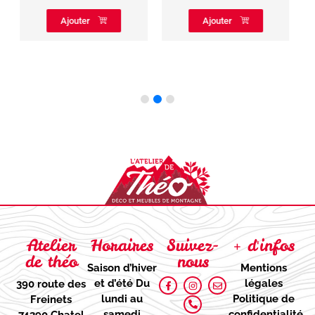
GRIS
Ajouter
55,90
€
Ajouter
Atelier
Horaires
Suivez-
+ d'infos
de théo
nous
Saison d’hiver
Mentions
et d’été
Du
légales
390 route des
lundi au
Politique de
Freinets
samedi
confidentialité