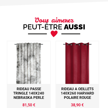
Vous aimerez
PEUT-ÊTRE
AUSSI
RIDEAU A OEILLETS
RIDEAU A OEILLETS
0
140X260 HARVARD
140X260 VILLARD
E
POLAIRE ROUGE
ECRU TELECABINES
ROUGE
38,90
€
MONTAGNES/SKIEURS