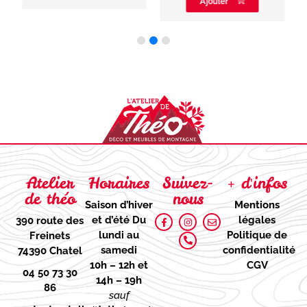
Ajouter
Atelier
Horaires
Suivez-
+ d'infos
de théo
nous
Saison d’hiver
Mentions
et d’été
Du
légales
390 route des
lundi au
Politique de
Freinets
samedi
confidentialité
74390 Chatel
10h – 12h et
CGV
04 50 73 30
14h – 19h
86
sauf