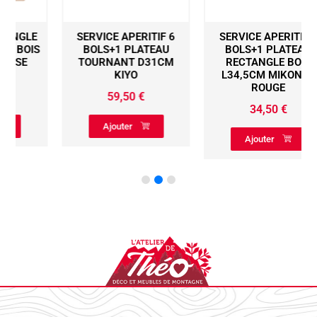
SERVICE APERITIF 6
SERVICE APERITIF 4
S
BOLS+1 PLATEAU
BOLS+1 PLATEAU
TOURNANT D31CM
RECTANGLE BOIS
KIYO
L34,5CM MIKONOS
ROUGE
59,50
€
34,50
€
Ajouter
Ajouter