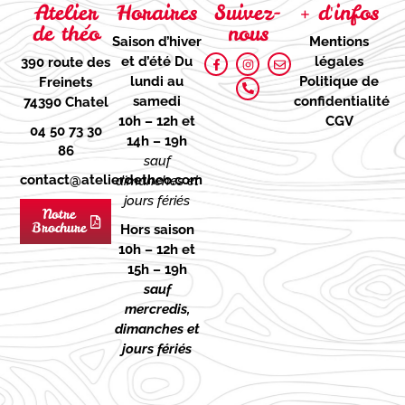
Atelier
Horaires
Suivez-
+ d'infos
de théo
nous
Saison d’hiver
Mentions
et d’été
Du
légales
390 route des
lundi au
Politique de
Freinets
samedi
confidentialité
74390 Chatel
10h – 12h et
CGV
04 50 73 30
14h – 19h
86
sauf
contact@atelierdetheo.com
dimanches et
jours fériés
Notre
Brochure
Hors saison
10h – 12h et
15h – 19h
sauf
mercredis,
dimanches et
jours fériés