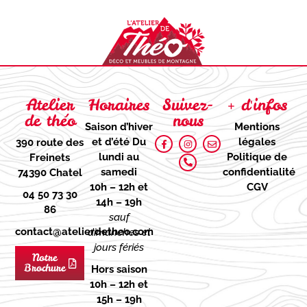
Atelier
Horaires
Suivez-
+ d'infos
de théo
nous
Saison d’hiver
Mentions
et d’été
Du
légales
390 route des
lundi au
Politique de
Freinets
samedi
confidentialité
74390 Chatel
10h – 12h et
CGV
04 50 73 30
14h – 19h
86
sauf
contact@atelierdetheo.com
dimanches et
jours fériés
Notre
Brochure
Hors saison
10h – 12h et
15h – 19h