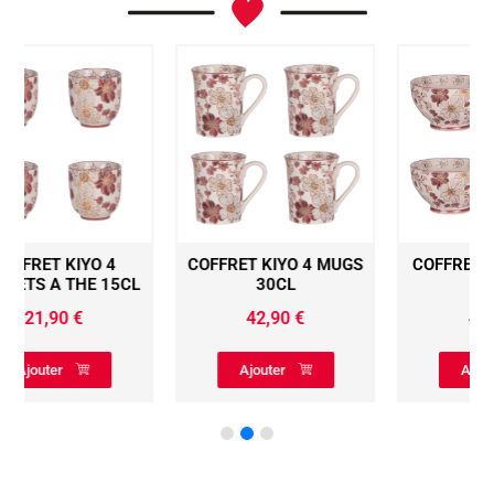
COFFRET KIYO 4 MUGS
COFFRET KIYO 4 BOLS
CL
30CL
D14CM
42,90
€
42,90
€
Ajouter
Ajouter