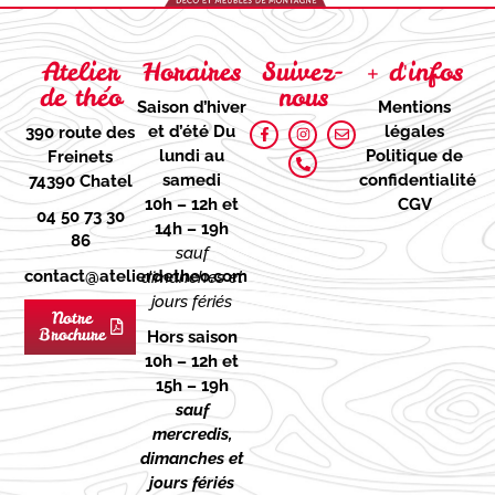
Atelier
Horaires
Suivez-
+ d'infos
de théo
nous
Saison d’hiver
Mentions
et d’été
Du
légales
390 route des
lundi au
Politique de
Freinets
samedi
confidentialité
74390 Chatel
10h – 12h et
CGV
04 50 73 30
14h – 19h
86
sauf
contact@atelierdetheo.com
dimanches et
jours fériés
Notre
Brochure
Hors saison
10h – 12h et
15h – 19h
sauf
mercredis,
dimanches et
jours fériés