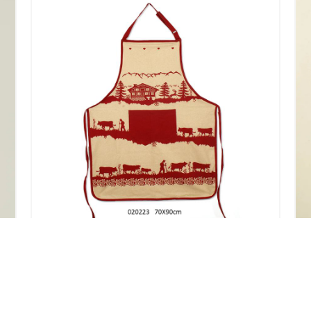
TABLIER COTON POYA ROUGE FOND
ECRU
19,50
€