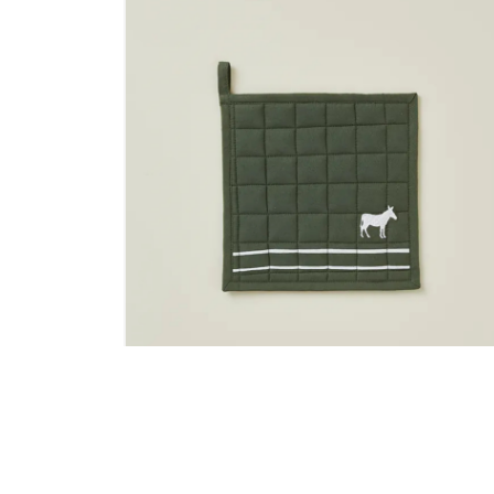
 ROUGE
MANIQUE CARREE RV AU PRE VERT
OLIVE 100% COTON
9,00
€