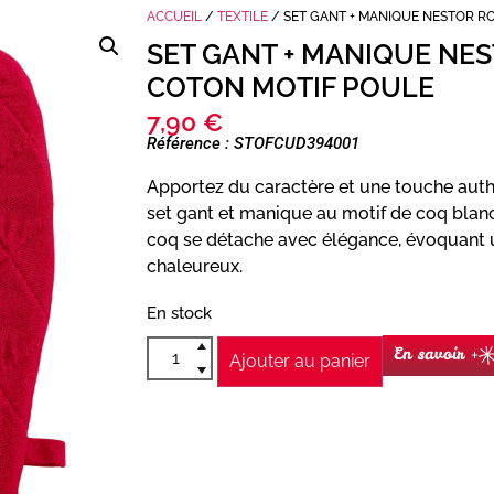
ACCUEIL
/
TEXTILE
/ SET GANT + MANIQUE NESTOR R
SET GANT + MANIQUE NE
COTON MOTIF POULE
7,90
€
Référence : STOFCUD394001
Apportez du caractère et une touche auth
set gant et manique au motif de coq blanc
coq se détache avec élégance, évoquant un
chaleureux.
En stock
En savoir +
Ajouter au panier