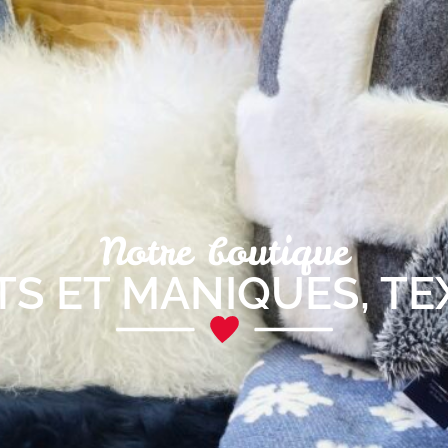
Notre boutique
TS ET MANIQUES
,
TE