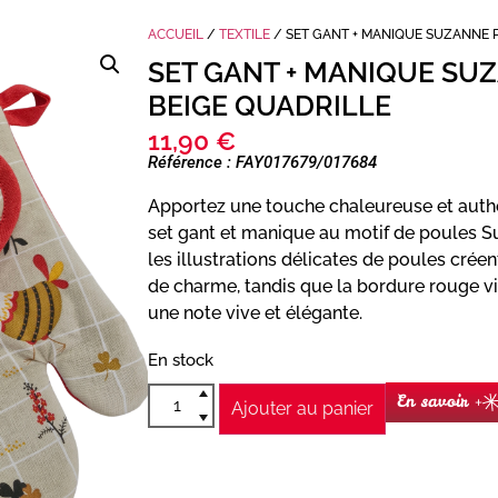
ACCUEIL
/
TEXTILE
/ SET GANT + MANIQUE SUZANNE 
SET GANT + MANIQUE SU
BEIGE QUADRILLE
11,90
€
Référence : FAY017679/017684
Apportez une touche chaleureuse et authe
set gant et manique au motif de poules S
les illustrations délicates de poules cré
de charme, tandis que la bordure rouge v
une note vive et élégante.
En stock
En savoir +
Ajouter au panier