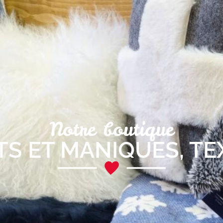
Notre boutique
TS ET MANIQUES
,
TE