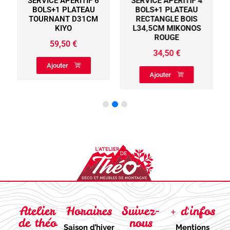
SERVICE APERITIF 6
SERVICE APERITIF 4
S
BOLS+1 PLATEAU
BOLS+1 PLATEAU
TOURNANT D31CM
RECTANGLE BOIS
KIYO
L34,5CM MIKONOS
ROUGE
59,50
€
34,50
€
Ajouter
Ajouter
Atelier
Horaires
Suivez-
+ d'infos
de théo
nous
Saison d’hiver
Mentions