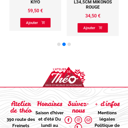
KIYO
L34,5CM MIKONOS
ROUGE
59,50
€
34,50
€
Ajouter
Ajouter
Atelier
Horaires
Suivez-
+ d'infos
de théo
nous
Saison d’hiver
Mentions
et d’été
Du
légales
390 route des
lundi au
Politique de
Freinets