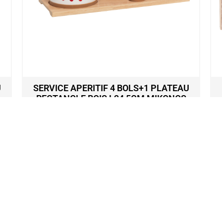
U
SERVICE APERITIF 4 BOLS+1 PLATEAU
RECTANGLE BOIS L34,5CM MIKONOS
ROUGE
34,50
€
Ajouter