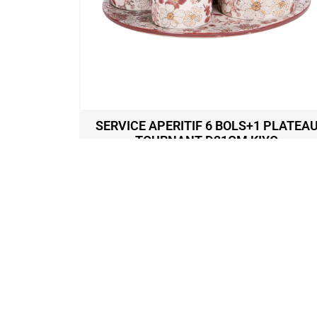
 ANGLES
SERVICE APERITIF 6 BOLS+1 PLATEA
39X28CM
TOURNANT D31CM KIYO
59,50
€
Ajouter