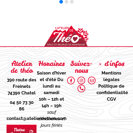
Atelier
Horaires
Suivez-
+ d'infos
de théo
nous
Saison d’hiver
Mentions
et d’été
Du
légales
390 route des
lundi au
Politique de
Freinets
samedi
confidentialité
74390 Chatel
10h – 12h et
CGV
04 50 73 30
14h – 19h
86
sauf
contact@atelierdetheo.com
dimanches et
jours fériés
Notre