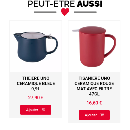
PEUT-ÊTRE
AUSSI
THEIERE UNO
CERAMIQUE JAUNE
0,9L
UNO
TISANIERE UNO
27,90
€
BLEUE
CERAMIQUE ROUGE
MAT AVEC FILTRE
47CL
Ajouter
€
16,60
€
Ajouter