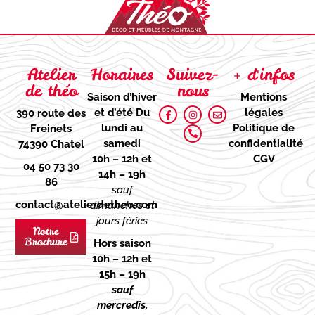
Atelier
Horaires
Suivez-
+ d'infos
de théo
nous
Saison d’hiver
Mentions
et d’été
Du
légales
390 route des
lundi au
Politique de
Freinets
samedi
confidentialité
74390 Chatel
10h – 12h et
CGV
04 50 73 30
14h – 19h
86
sauf
contact@atelierdetheo.com
dimanches et
jours fériés
Notre
Brochure
Hors saison
10h – 12h et
15h – 19h
sauf
mercredis,