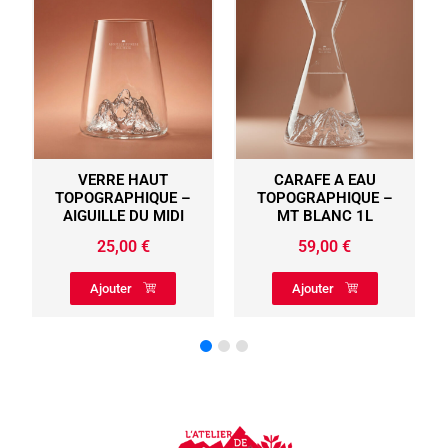
E HAUT
CARAFE A EAU
COFFRET 4 SHO
APHIQUE –
TOPOGRAPHIQUE –
TOPOGRAPHIQ
E DU MIDI
MT BLANC 1L
SWISS EDITI
,00
€
59,00
€
49,00
€
ter
Ajouter
Ajouter