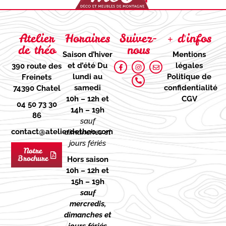
Atelier
Horaires
Suivez-
+ d'infos
de théo
nous
Saison d’hiver
Mentions
et d’été
Du
légales
390 route des
lundi au
Politique de
Freinets
samedi
confidentialité
74390 Chatel
10h – 12h et
CGV
04 50 73 30
14h – 19h
86
sauf
contact@atelierdetheo.com
dimanches et
jours fériés
Notre
Brochure
Hors saison
10h – 12h et
15h – 19h
sauf
mercredis,
dimanches et