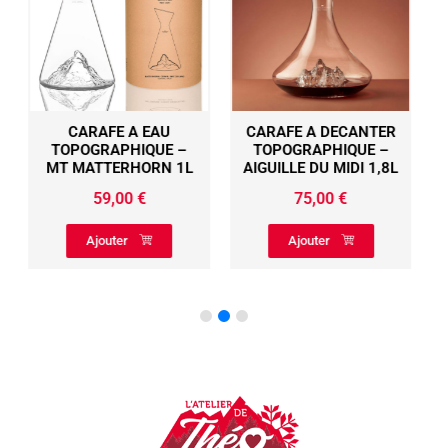
CARAFE A DECANTER
COFFRET 2 SHOOTERS
–
TOPOGRAPHIQUE –
TOPOGRAPHIQUE –
L
AIGUILLE DU MIDI 1,8L
MONT BLANC ET
EVEREST
75,00
€
29,00
€
Ajouter
Ajouter