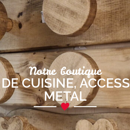
Notre boutique
DE CUISINE
,
ACCESS
METAL