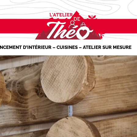
NCEMENT D’INTÉRIEUR – CUISINES – ATELIER SUR MESURE