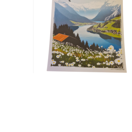
 ORANGE
TABLEAU BOIS GRIS 72X48CM AVEC
OURS EN BOIS DECORE ARBRES
78,90
€
Ajouter