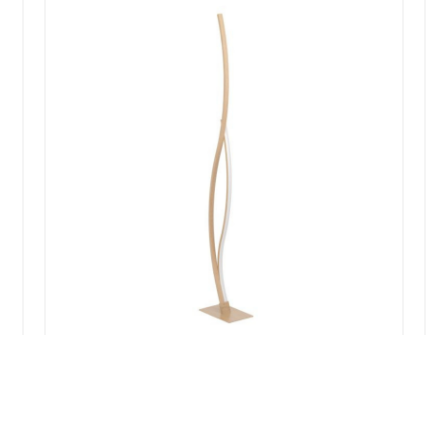
LAMPADAIRE LED GRISOLIA EFFET
BOIS BEIGE H129 cm- 4000 LUMENS
2500K
148,00
€