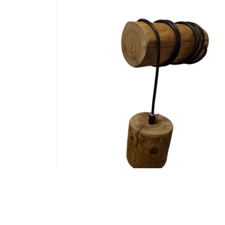
FEUTRE
APPLIQUE RONDIN BOIS PIN TEINTE
DE CERF
TRABO AVEC DOUILLE BOIS
43,00
€