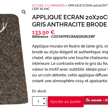
ACCUEIL
/
LUMINAIRES
/ APPLIQUE ECRAN 20X20CM F
CERF BLANC
APPLIQUE ECRAN 20X20C
GRIS ANTHRACITE BRODE
133,90
€
Référence : COSYAPPECRAN20GRCERF
Applique murale en feutre de laine gris, o
brodé au style élégant et authentique. I
chalet, elle apporte une touche chaleureus
intérieure. Le contraste entre le gris du f
valeur le motif avec subtilité. Idéale pou
ou un coin détente, cette applique diffus
créant une atmosphère cosy et apaisante.
En stock
En savoir +
Ajouter au panier