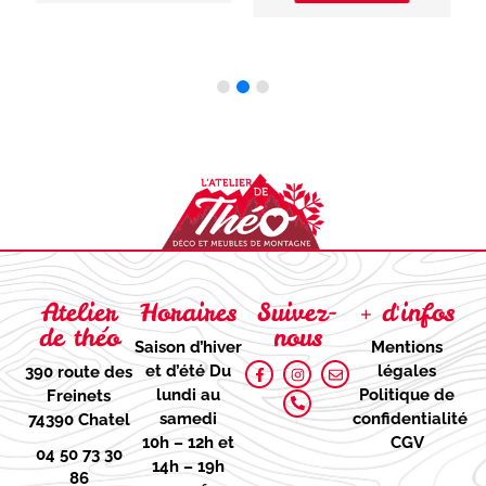
Atelier
Horaires
Suivez-
+ d'infos
de théo
nous
Saison d’hiver
Mentions
et d’été
Du
légales
390 route des
lundi au
Politique de
Freinets
samedi
confidentialité
74390 Chatel
10h – 12h et
CGV
04 50 73 30
14h – 19h
86