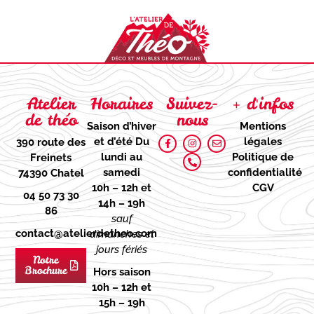
Atelier
Horaires
Suivez-
+ d'infos
de théo
nous
Saison d’hiver
Mentions
et d’été
Du
légales
390 route des
lundi au
Politique de
Freinets
samedi
confidentialité
74390 Chatel
10h – 12h et
CGV
04 50 73 30
14h – 19h
86
sauf
contact@atelierdetheo.com
dimanches et
jours fériés
Notre
Brochure
Hors saison
10h – 12h et
15h – 19h