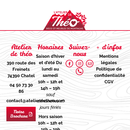
Atelier
Horaires
Suivez-
+ d'infos
de théo
nous
Saison d’hiver
Mentions
et d’été
Du
légales
390 route des
lundi au
Politique de
Freinets
samedi
confidentialité
74390 Chatel
10h – 12h et
CGV
04 50 73 30
14h – 19h
86
sauf
contact@atelierdetheo.com
dimanches et
jours fériés
Notre
Brochure
Hors saison
10h – 12h et
15h – 19h