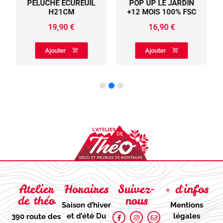
PELUCHE ECUREUIL
POP UP LE JARDIN
H21CM
+12 MOIS 100% FSC
19,90
€
16,90
€
Ajouter
Ajouter
Atelier
Horaires
Suivez-
+ d'infos
de théo
nous
Saison d’hiver
Mentions
et d’été
Du
légales
390 route des