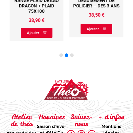
RANGE PLAID DRAGO
DEGUISEMENT DE
DRAGON + PLAID
POLICIER – DES 3 ANS
75X100
38,50
€
38,90
€
Ajouter
Ajouter
Atelier
Horaires
Suivez-
+ d'infos
de théo
nous
Saison d’hiver
Mentions