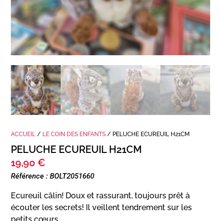
ACCUEIL
/
LE COIN DES ENFANTS
/ PELUCHE ECUREUIL H21CM
PELUCHE ECUREUIL H21CM
19,90
€
Référence : BOLT2051660
Ecureuil câlin! Doux et rassurant, toujours prêt à
écouter les secrets! Il veillent tendrement sur les
petits cœurs.