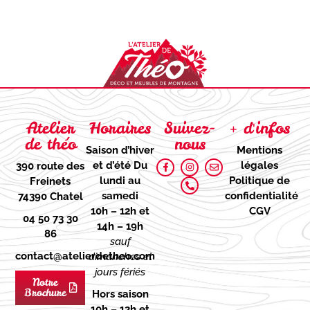
Atelier
Horaires
Suivez-
+ d'infos
de théo
nous
Saison d’hiver
Mentions
et d’été
Du
légales
390 route des
lundi au
Politique de
Freinets
samedi
confidentialité
74390 Chatel
10h – 12h et
CGV
04 50 73 30
14h – 19h
86
sauf
contact@atelierdetheo.com
dimanches et
jours fériés
Notre
Brochure
Hors saison
10h – 12h et