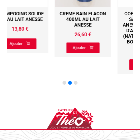
CREME BAIN FLACON
COFFRET CADEAU 3
400ML AU LAIT
SAVON AU LAIT
ANESSE
ANESSE 150G FORME
D’ANE 3 PARFUMS
26,60
€
(NATURE, ABRICOTS,
BOUE DE LA MER)
Ajouter
28,90
€
Ajouter