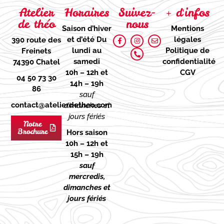
Atelier
Horaires
Suivez-
+ d'infos
de théo
nous
Saison d’hiver
Mentions
et d’été
Du
légales
390 route des
lundi au
Politique de
Freinets
samedi
confidentialité
74390 Chatel
10h – 12h et
CGV
04 50 73 30
14h – 19h
86
sauf
contact@atelierdetheo.com
dimanches et
jours fériés
Notre
Brochure
Hors saison
10h – 12h et
15h – 19h
sauf
mercredis,
dimanches et
jours fériés