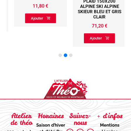
PLAID 150X200
11,80
€
ALPINE SKI ALPINE
SKIEUR BLEU ET GRIS
CLAIR
Ajouter
71,20
€
Ajouter
Atelier
Horaires
Suivez-
+ d'infos
de théo
nous
Saison d’hiver
Mentions